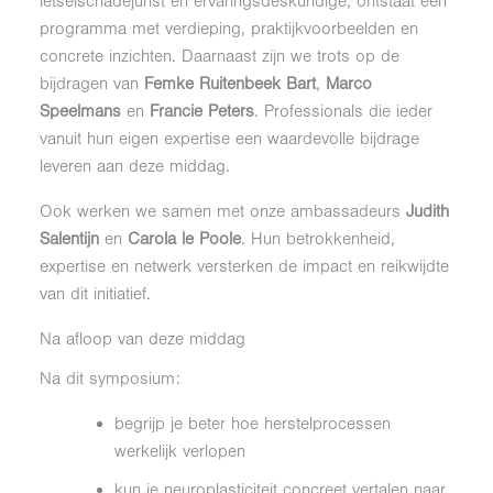
letselschadejurist en ervaringsdeskundige, ontstaat een
programma met verdieping, praktijkvoorbeelden en
concrete inzichten. Daarnaast zijn we trots op de
bijdragen van
Femke Ruitenbeek Bart
,
Marco
Speelmans
en
Francie Peters
. Professionals die ieder
vanuit hun eigen expertise een waardevolle bijdrage
leveren aan deze middag.
Ook werken we samen met onze ambassadeurs
Judith
Salentijn
en
Carola le Poole
. Hun betrokkenheid,
expertise en netwerk versterken de impact en reikwijdte
van dit initiatief.
Na afloop van deze middag
Na dit symposium:
begrijp je beter hoe herstelprocessen
werkelijk verlopen
kun je neuroplasticiteit concreet vertalen naar