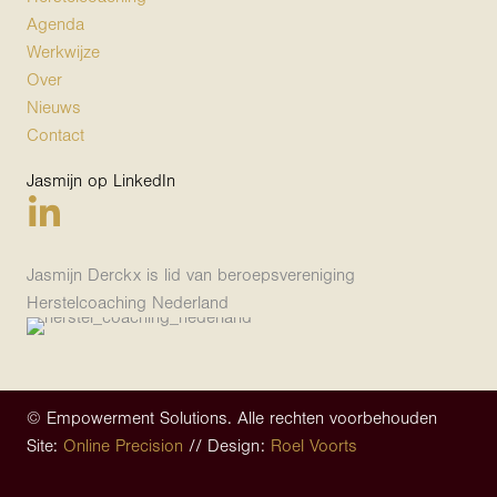
Agenda
Werkwijze
Over
Nieuws
Contact
Jasmijn op LinkedIn
Jasmijn Derckx is lid van beroepsvereniging
Herstelcoaching Nederland
© Empowerment Solutions. Alle rechten voorbehouden
Site:
Online Precision
// Design:
Roel Voorts