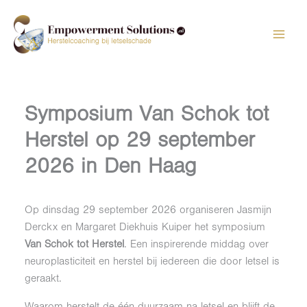
Ga
naar
de
inhoud
Symposium Van Schok tot
Herstel op 29 september
2026 in Den Haag
Op dinsdag 29 september 2026 organiseren Jasmijn
Derckx en Margaret Diekhuis Kuiper het symposium
Van Schok tot Herstel
. Een inspirerende middag over
neuroplasticiteit en herstel bij iedereen die door letsel is
geraakt.
Waarom herstelt de één duurzaam na letsel en blijft de