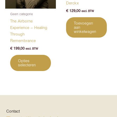
Derckx
produ
€
129,00
excl. BTW
Geen categorie
The Airborne
Toevoegen
aan
Experience – Healing
winkelwagen
Through
Remembrance
€
199,00
excl. BTW
Dit
Opties
product
selecteren
heeft
meerdere
variaties.
Deze
optie
kan
gekozen
Contact
worden