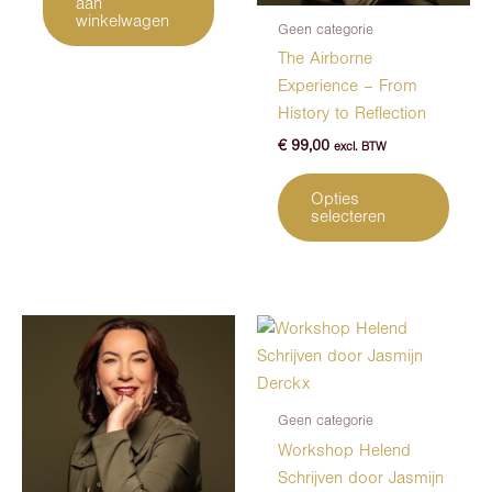
aan
winkelwagen
Geen categorie
The Airborne
Experience – From
History to Reflection
€
99,00
excl. BTW
Dit
Opties
produ
selecteren
heeft
meerd
variat
Deze
optie
kan
geko
Geen categorie
word
Workshop Helend
op
Schrijven door Jasmijn
de