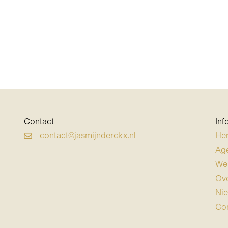
Contact
Inf
contact@jasmijnderckx.nl
Her
Ag
Wer
Ov
Ni
Con