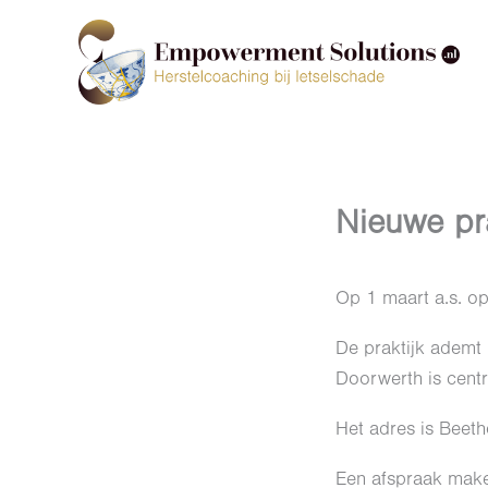
Ga
naar
de
inhoud
Nieuwe pra
Op 1 maart a.s. op
De praktijk ademt r
Doorwerth is cent
Het adres is Beet
Een afspraak mak